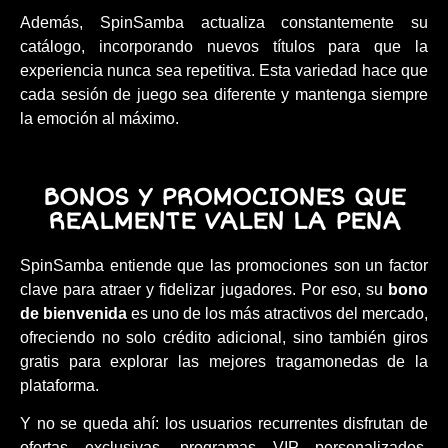
Además, SpinSamba actualiza constantemente su
catálogo, incorporando nuevos títulos para que la
experiencia nunca sea repetitiva. Esta variedad hace que
cada sesión de juego sea diferente y mantenga siempre
la emoción al máximo.
BONOS Y PROMOCIONES QUE
REALMENTE VALEN LA PENA
SpinSamba entiende que las promociones son un factor
clave para atraer y fidelizar jugadores. Por eso, su
bono
de bienvenida
es uno de los más atractivos del mercado,
ofreciendo no solo crédito adicional, sino también giros
gratis para explorar las mejores tragamonedas de la
plataforma.
Y no se queda ahí: los usuarios recurrentes disfrutan de
ofertas exclusivas, programas VIP personalizados,