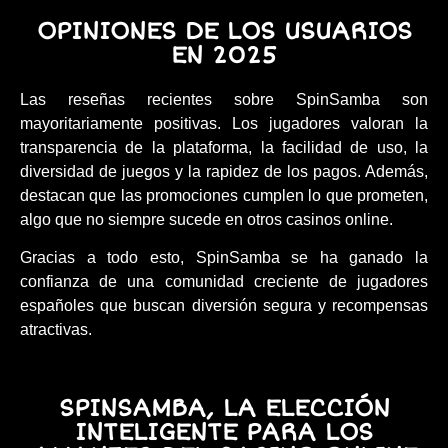
OPINIONES DE LOS USUARIOS
EN 2025
Las reseñas recientes sobre SpinSamba son
mayoritariamente positivas. Los jugadores valoran la
transparencia de la plataforma, la facilidad de uso, la
diversidad de juegos y la rapidez de los pagos. Además,
destacan que las promociones cumplen lo que prometen,
algo que no siempre sucede en otros casinos online.
Gracias a todo esto, SpinSamba se ha ganado la
confianza de una comunidad creciente de jugadores
españoles que buscan diversión segura y recompensas
atractivas.
SPINSAMBA, LA ELECCIÓN
INTELIGENTE PARA LOS