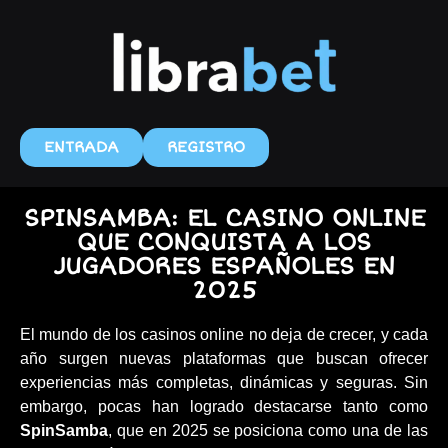
ENTRADA
REGISTRO
SPINSAMBA: EL CASINO ONLINE
QUE CONQUISTA A LOS
JUGADORES ESPAÑOLES EN
2025
El mundo de los casinos online no deja de crecer, y cada
año surgen nuevas plataformas que buscan ofrecer
experiencias más completas, dinámicas y seguras. Sin
embargo, pocas han logrado destacarse tanto como
SpinSamba
, que en 2025 se posiciona como una de las