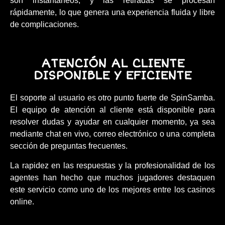
son instantáneos, y las retiradas se procesan
rápidamente, lo que genera una experiencia fluida y libre
de complicaciones.
ATENCIÓN AL CLIENTE
DISPONIBLE Y EFICIENTE
El soporte al usuario es otro punto fuerte de SpinSamba.
El equipo de atención al cliente está disponible para
resolver dudas y ayudar en cualquier momento, ya sea
mediante chat en vivo, correo electrónico o una completa
sección de preguntas frecuentes.
La rapidez en las respuestas y la profesionalidad de los
agentes han hecho que muchos jugadores destaquen
este servicio como uno de los mejores entre los casinos
online.